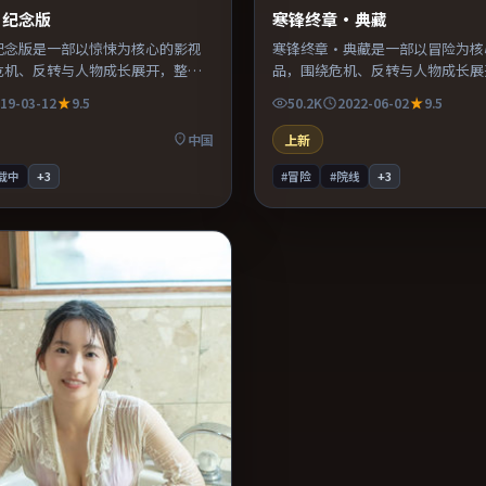
·纪念版
寒锋终章·典藏
纪念版是一部以惊悚为核心的影视
寒锋终章·典藏是一部以冒险为核
危机、反转与人物成长展开，整体
品，围绕危机、反转与人物成长展
值得推荐观看。
奏紧凑，值得推荐观看。
19-03-12
9.5
50.2K
2022-06-02
9.5
中国
上新
载中
+
3
#冒险
#院线
+
3