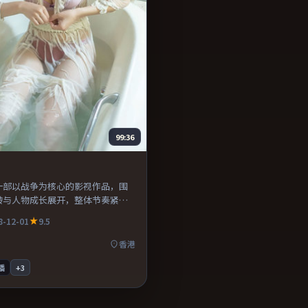
99:36
一部以战争为核心的影视作品，围
转与人物成长展开，整体节奏紧
荐观看。
8-12-01
9.5
香港
播
+
3