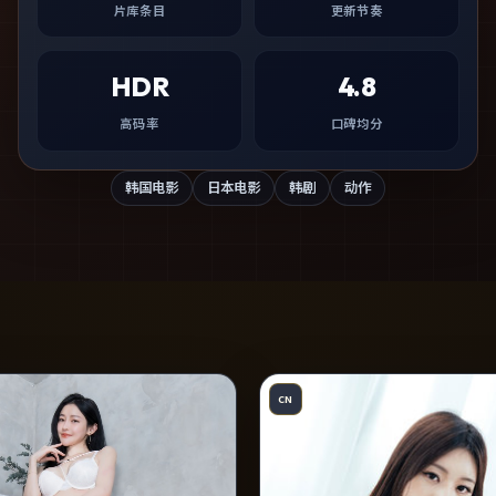
片库条目
更新节奏
HDR
4.8
高码率
口碑均分
韩国电影
日本电影
韩剧
动作
CN