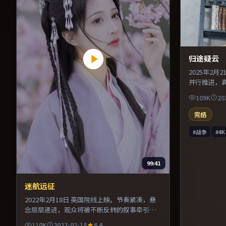
归途疑云
2025年2
并行推进，
乐与声场设
109K
20
其中。适合
劲较足。
完结
#战争
#4K
99:41
迷航远征
2022年2月18日 英国院线上映。节奏紧凑，悬
念层层递进，观众将被不断反转的叙事牵引。
导演在镜头语言上大胆实验，长镜头与特写交
110K
2022-02-18
6.4