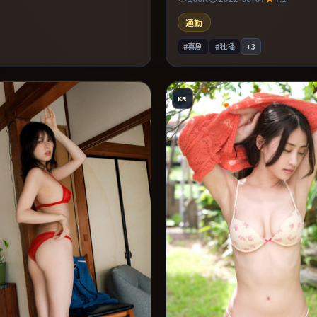
力贯穿全片。整体完成度较高，适
气看完。
通勤
#喜剧
#独播
+
3
KR