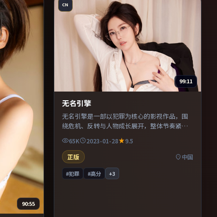
CN
99:11
无名引擎
无名引擎是一部以犯罪为核心的影视作品，围
绕危机、反转与人物成长展开，整体节奏紧
凑，值得推荐观看。
65K
2023-01-28
9.5
正版
中国
#犯罪
#高分
+
3
90:55