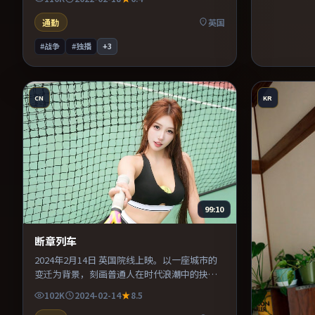
替强化压迫感。适合喜欢现实主义题材的观
众，情绪后劲较足。
通勤
英国
#战争
#独播
+
3
CN
KR
99:10
断章列车
2024年2月14日 英国院线上映。以一座城市的
变迁为背景，刻画普通人在时代浪潮中的抉
择。导演在镜头语言上大胆实验，长镜头与特
102K
2024-02-14
8.5
写交替强化压迫感。整体完成度较高，适合周