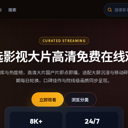
布
搜索
CURATED STREAMING
选影视大片高清免费在线
库与热度榜，
高清大片国产片
即点即播，适配大屏沉浸与移动碎
期每日轮换，口碑佳作与院线级画质同步呈现。
立即观看
浏览分类
8K+
24/7