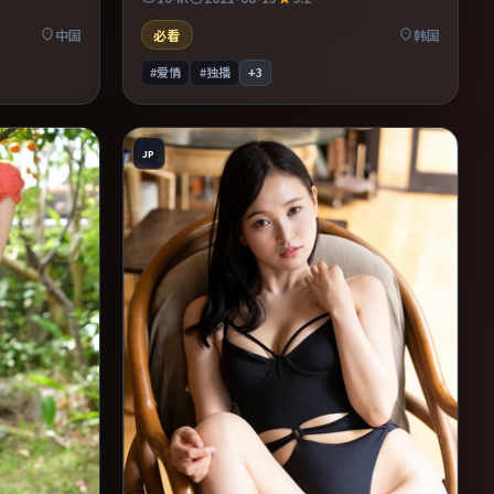
合周末一口
压迫感。整体完成度较高，适合周末一口气看
完。
中国
必看
韩国
#爱情
#独播
+
3
JP