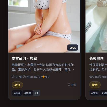
99:29
暴雪证词·典藏
长夜审判
暴雪证词·典藏是一部以动漫为核心的影视作
长夜审判是
品，围绕危机、反转与人物成长展开，整体节
绕危机、反
奏紧凑，值得推荐观看。
凑，值得推
35.9K
2018-02-22
9.5
73K
201
高分
中国
院线
#动漫
#独播
+
3
#战争
#热