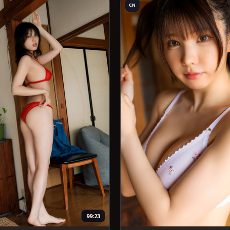
CN
99:23