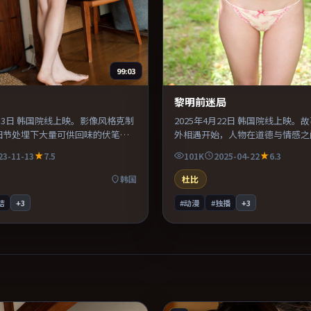
99:03
黎明前迷局
1月13日 韩国院线上映。影像风格克制
2025年4月22日 韩国院线上映。
细节处埋下大量可供回味的伏笔。
外相遇开始，人物在道德与情感之
道还原年代氛围，为人物动机提供
扯。配乐与声场设计突出环境质感
23-11-13
7.5
101K
2025-04-22
6.3
适合喜欢现实主义题材的观众，情
易沉浸其中。片尾留白意味深长，
。
品台词与构图。
韩国
杜比
结
+
3
#动漫
#独播
+
3