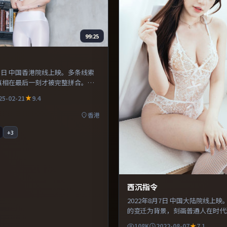
99:25
月21日 中国香港院线上映。多条线索
真相在最后一刻才被完整拼合。配
计突出环境质感，使观众更易沉浸
25-02-21
9.4
喜欢现实主义题材的观众，情绪后
香港
+
3
西沉指令
2022年8月7日 中国大陆院线上
的变迁为背景，刻画普通人在时代
择。主演之间的化学反应自然可信
108K
2022-08-07
7.1