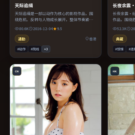
天际追缉
长夜余震
天际追缉是一部以动作为核心的影视作品，围
长夜余震·
绕危机、反转与人物成长展开，整体节奏紧
作品，围绕
凑，值得推荐观看。
节奏紧凑，
80.6K
2016-12-04
9.5
52.3K
20
通勤
香港
典藏
#动作
#院线
+
3
#惊悚
#连
CN
HK