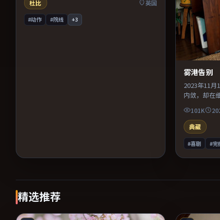
末一口气看完。
杜比
英国
#动作
#院线
+
3
雾港告别
2023年1
内敛，却在
美术与服化
101K
20
可信支撑。
绪后劲较足
典藏
#喜剧
#完
精选推荐