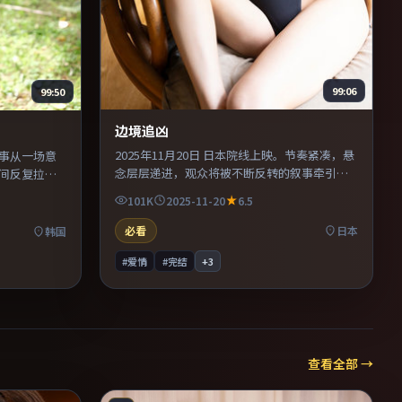
99:06
99:50
边境追凶
2025年11月20日 日本院线上映。节奏紧凑，悬
故事从一场意
念层层递进，观众将被不断反转的叙事牵引。
间反复拉
配乐与声场设计突出环境质感，使观众更易沉
，使观众更
101K
2025-11-20
6.5
浸其中。推荐给偏爱群像戏与命运母题的影
值得二刷细
迷。
必看
日本
韩国
#爱情
#完结
+
3
查看全部 →