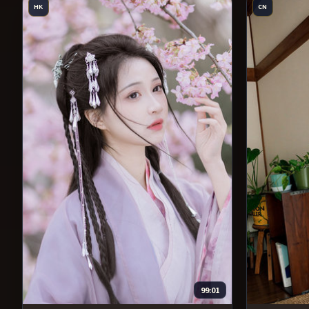
HK
CN
99:01