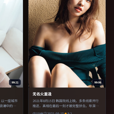
99:21
99:06
无名火重逢
映。以一座城市
2021年8月15日 韩国院线上映。多条线索并行
浪潮中的抉
推进，真相在最后一刻才被完整拼合。导演在
，对手戏张
镜头语言上大胆实验，长镜头与特写交替强化
104K
2021-08-15
9.2