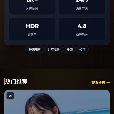
片库条目
更新节奏
HDR
4.8
高码率
口碑均分
韩国电影
日本电影
韩剧
动作
热门推荐
查看全部 →
CN