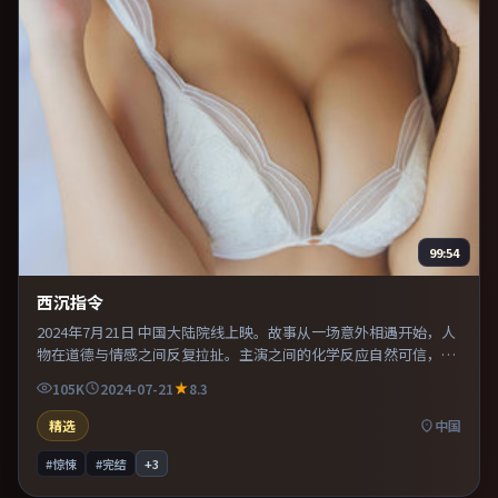
99:54
西沉指令
2024年7月21日 中国大陆院线上映。故事从一场意外相遇开始，人
物在道德与情感之间反复拉扯。主演之间的化学反应自然可信，对
手戏张力贯穿全片。片尾留白意味深长，值得二刷细品台词与构
105K
2024-07-21
8.3
图。
精选
中国
#惊悚
#完结
+
3