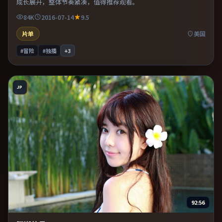
成长展开，整体节奏紧凑，值得推荐观看。
84K
2016-07-14
9.5
片单
美国
#冒险
#独播
+
3
JP
92:56