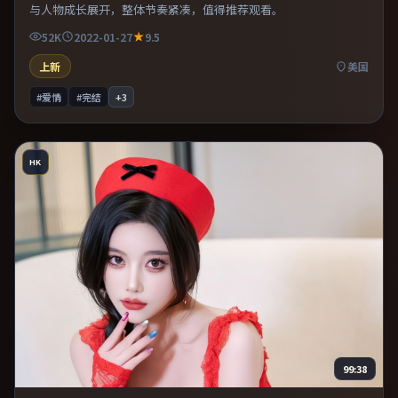
与人物成长展开，整体节奏紧凑，值得推荐观看。
52K
2022-01-27
9.5
上新
美国
#爱情
#完结
+
3
HK
99:38