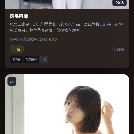
99:15
风暴回廊
风暴回廊是一部以犯罪为核心的影视作品，围绕危机、反转与人物
成长展开，整体节奏紧凑，值得推荐观看。
48.7K
2024-12-13
9.5
上新
韩国
#犯罪
#连载中
+
3
CN