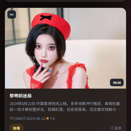
HK
99:08
黎明前迷局
2024年8月22日 中国香港院线上映。多条线索并行推进，真相在最
后一刻才被完整拼合。剪辑利落，信息密度高，适合喜欢烧脑与推
理的观众。推荐给偏爱群像戏与命运母题的影迷。
106K
2024-08-22
7.6
独播
香港