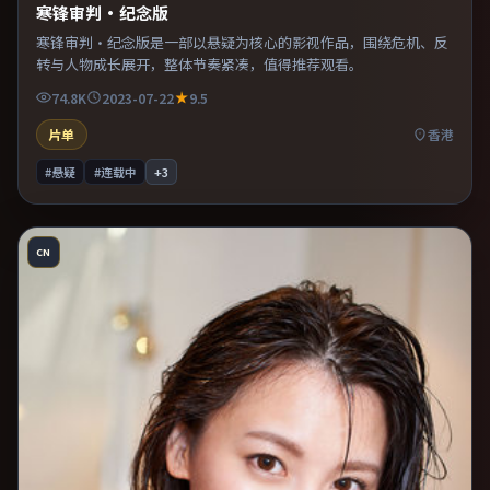
寒锋审判·纪念版
寒锋审判·纪念版是一部以悬疑为核心的影视作品，围绕危机、反
转与人物成长展开，整体节奏紧凑，值得推荐观看。
74.8K
2023-07-22
9.5
片单
香港
#悬疑
#连载中
+
3
CN