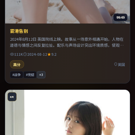
99:49
雾港告别
2024年8月12日 英国院线上映。故事从一场意外相遇开始，人物在
道德与情感之间反复拉扯。配乐与声场设计突出环境质感，使观众
更易沉浸其中。整体完成度较高，适合周末一口气看完。
111K
2024-08-12
9.2
高分
英国
#战争
#完结
+
3
KR