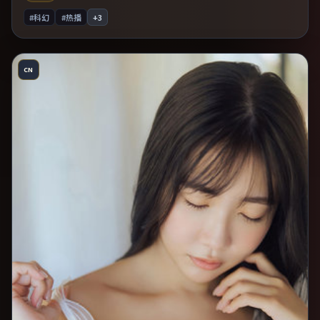
#科幻
#热播
+
3
CN