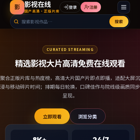
影视在线
影
登录
注册
国产高清·正版片库
搜索
CURATED STREAMING
精选影视大片高清免费在线观看
聚合正版片库与热度榜，
高清大片国产片
即点即播，适配大屏沉
浸与移动碎片时间；排期每日轮换，口碑佳作与院线级画质同步
呈现。
立即观看
浏览分类
8K+
24/7