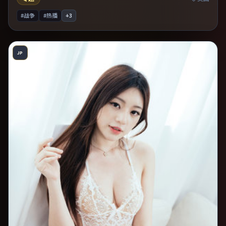
#战争
#热播
+
3
JP