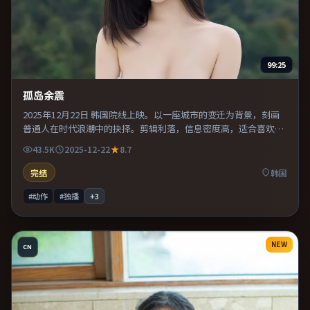
99:25
孤岛余震
2025年12月22日 韩国院线上映。以一座城市的变迁为背景，刻画
普通人在时代浪潮中的抉择。剪辑利落，信息密度高，适合喜欢烧
脑与推理的观众。适合喜欢现实主义题材的观众，情绪后劲较足。
43.5K
2025-12-22
8.7
完结
韩国
#动作
#独播
+
3
NEW
CN