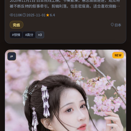
2025年11月1日 日本院线上映。节奏紧凑，悬念层层递进，观众将
被不断反转的叙事牵引。剪辑利落，信息密度高，适合喜欢烧脑与
推理的观众。适合喜欢现实主义题材的观众，情绪后劲较足。
110K
2025-11-01
6.4
完结
日本
#惊悚
#高分
+
3
NEW
JP