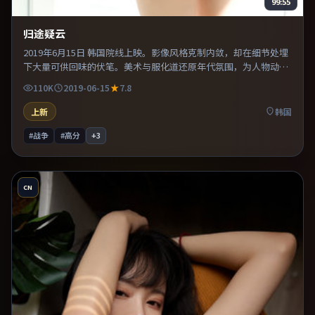
99:55
归途疑云
2019年6月15日 韩国院线上映。影像风格克制内敛，却在细节处埋
下大量可供回味的伏笔。美术与服化道还原年代氛围，为人物动机
提供可信支撑。推荐给偏爱群像戏与命运母题的影迷。
110K
2019-06-15
7.8
上新
韩国
#战争
#高分
+
3
CN