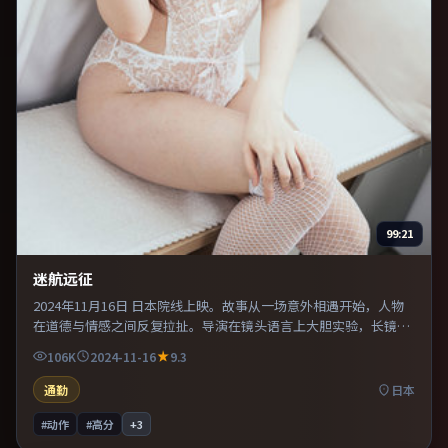
99:21
迷航远征
2024年11月16日 日本院线上映。故事从一场意外相遇开始，人物
在道德与情感之间反复拉扯。导演在镜头语言上大胆实验，长镜头
与特写交替强化压迫感。既有类型片爽感，也保留作者表达，口碑
106K
2024-11-16
9.3
潜力不俗。
通勤
日本
#动作
#高分
+
3