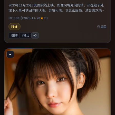
2020年11月20日 美国院线上映。影像风格克制内敛，却在细节处
埋下大量可供回味的伏笔。剪辑利落，信息密度高，适合喜欢烧脑
与推理的观众。片尾留白意味深长，值得二刷细品台词与构图。
110K
2020-11-20
8.1
院线
美国
#犯罪
#杜比
+
3
JP