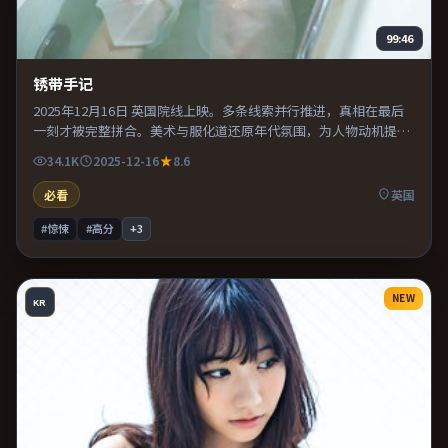
99:46
锈带手记
2025年12月16日 英国院线上映。多条线索并行推进，真相在最后
一刻才被完整拼合。美术与服化道还原年代氛围，为人物动机提供
可信支撑。片尾留白意味深长，值得二刷细品台词与构图。
34.1K
2025-12-16
8.6
必看
英国
#惊悚
#高分
+
3
NEW
KR