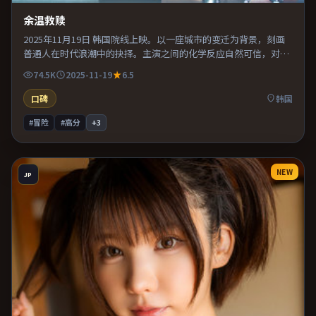
余温救赎
2025年11月19日 韩国院线上映。以一座城市的变迁为背景，刻画
普通人在时代浪潮中的抉择。主演之间的化学反应自然可信，对手
戏张力贯穿全片。推荐给偏爱群像戏与命运母题的影迷。
74.5K
2025-11-19
6.5
口碑
韩国
#冒险
#高分
+
3
NEW
JP