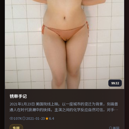
99:32
锈带手记
2021年1月23日 美国院线上映。以一座城市的变迁为背景，刻画普
通人在时代浪潮中的抉择。主演之间的化学反应自然可信，对手戏
张力贯穿全片。推荐给偏爱群像戏与命运母题的影迷。
107K
2021-01-23
6.4
专题
美国