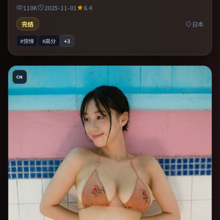
推理的观众。适合喜欢现实主义题材的观众，情绪后劲较足。
110K
2025-11-01
6.4
完结
日本
#惊悚
#高分
+
3
CN