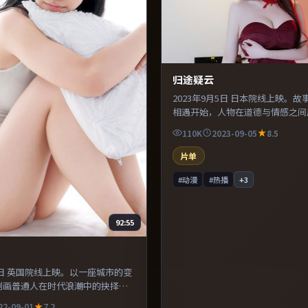
归途疑云
2023年9月5日 日本院线上映。
相遇开始，人物在道德与情感之间
美术与服化道还原年代氛围，为人
110K
2023-09-05
8.5
可信支撑。适合喜欢现实主义题材
绪后劲较足。
片单
#动漫
#热播
+
3
92:55
月1日 英国院线上映。以一座城市的变
刻画普通人在时代浪潮中的抉择。
设计突出环境质感，使观众更易沉
22-09-01
7.2