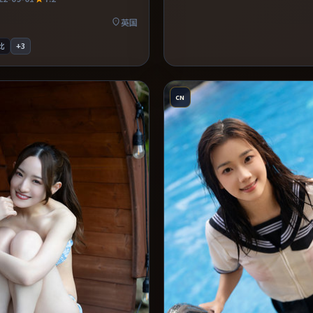
体完成度较高，适合周末一口气看
英国
比
+
3
CN