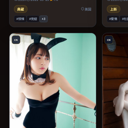
中。整体完成度较高，适合周末一口气看完。
浸其中。整
完。
典藏
美国
上新
#惊悚
#完结
+
3
#爱情
#杜
CN
CN