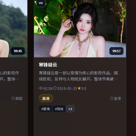
HK
99:45
99:57
寒锋疑云
心的影视作
寒锋疑云是一部以爱情为核心的影视作品，围
开，整体节
绕危机、反转与人物成长展开，整体节奏紧
凑，值得推荐观看。
42.5K
2019-05-25
9.5
美国
高清
香港
#爱情
#院线
+
3