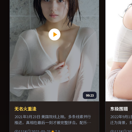
99:23
无名火重逢
东极围猎
2021年3月23日 美国院线上映。多条线索并行
2022年9
推进，真相在最后一刻才被完整拼合。配乐与
迁为背景，
声场设计突出环境质感，使观众更易沉浸其
配乐与声场
111K
2021-03-23
7.0
111K
20