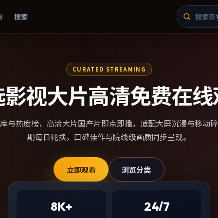
布
搜索
CURATED STREAMING
选影视大片高清免费在线
库与热度榜，
高清大片国产片
即点即播，适配大屏沉浸与移动碎
期每日轮换，口碑佳作与院线级画质同步呈现。
立即观看
浏览分类
8K+
24/7