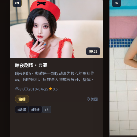
CN
CN
99:28
暗夜剧场·典藏
暗夜剧场·典藏是一部以动漫为核心的影视作
品，围绕危机、反转与人物成长展开，整体节
奏紧凑，值得推荐观看。
8K
2019-04-25
9.5
独播
美国
#动漫
#院线
+
3