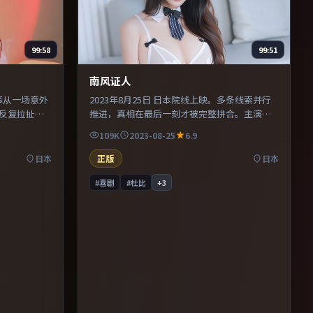
99:58
99:51
南风证人
故事从一场意外
2023年8月25日 日本院线上映。多条线索并行
反复拉扯。
推进，真相在最后一刻才被完整拼合。主演之
物动机提供
间的化学反应自然可信，对手戏张力贯穿全
109K
2023-08-25
6.9
的观众，情
片。片尾留白意味深长，值得二刷细品台词与
构图。
日本
正版
日本
#喜剧
#杜比
+
3