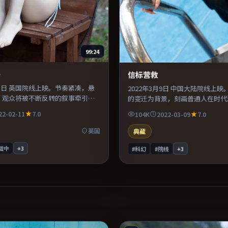
99:24
局
信标营救
月11日 英国院线上映。节奏紧凑，悬
2022年3月9日 中国大陆院线上
，观众将被不断反转的叙事牵引。
的变迁为背景，刻画普通人在时代
化学反应自然可信，对手戏张力贯
择。主演之间的化学反应自然可信
22-02-11
7.0
104K
2022-03-09
7.0
有类型片爽感，也保留作者表达，
力贯穿全片。片尾留白意味深长，
俗。
品台词与构图。
英国
典藏
载中
+
3
#科幻
#院线
+
3