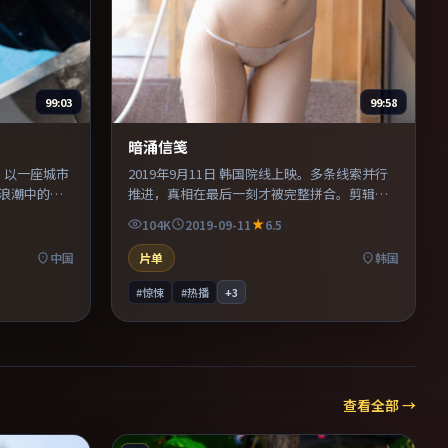
99:03
99:58
暗涌信笺
映。以一座城市
2019年9月11日 韩国院线上映。多条线索并行
浪潮中的抉
推进，真相在最后一刻才被完整拼合。剪辑利
，对手戏张
落，信息密度高，适合喜欢烧脑与推理的观
104K
2019-09-11
6.5
值得二刷细
众。既有类型片爽感，也保留作者表达，口碑
潜力不俗。
中国
片单
韩国
#惊悚
#热播
+
3
查看全部 →