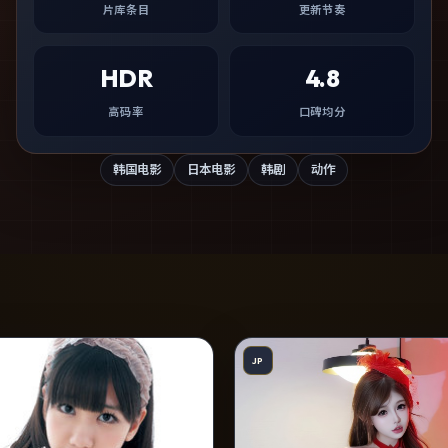
片库条目
更新节奏
HDR
4.8
高码率
口碑均分
韩国电影
日本电影
韩剧
动作
JP