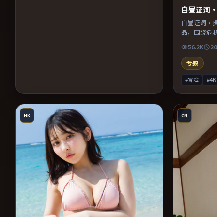
白昼证词
白昼证词·
品，围绕危
奏紧凑，值
56.2K
20
专题
#冒险
#4K
HK
CN