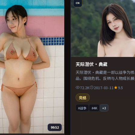
CN
天际潜伏·典藏
天际潜伏·典藏是一部以战争为核
品，围绕危机、反转与人物成长展
奏紧凑，值得推荐观看。
72.2K
2017-03-11
9.5
完结
#战争
#4K
+
3
99:52