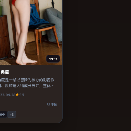
99:33
·典藏
典藏是一部以冒险为核心的影视作
机、反转与人物成长展开，整体节
得推荐观看。
22-04-28
9.5
中国
载中
+
3