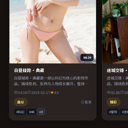
99:29
白昼疑踪·典藏
迷城交锋
白昼疑踪·典藏是一部以科幻为核心的影视作
迷城交锋·
品，围绕危机、反转与人物成长展开，整体节
品，围绕危
奏紧凑，值得推荐观看。
奏紧凑，值
34.1K
2019-02-17
9.5
91.8K
20
高分
香港
臻彩
#科幻
#4K
+
3
#冒险
#连