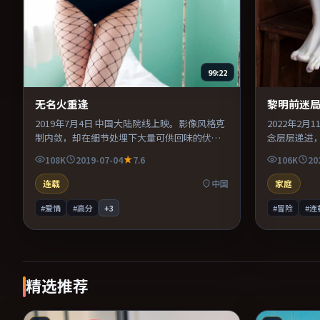
99:22
无名火重逢
黎明前迷
2019年7月4日 中国大陆院线上映。影像风格克
2022年2
制内敛，却在细节处埋下大量可供回味的伏
念层层递进
笔。配乐与声场设计突出环境质感，使观众更
主演之间的
108K
2019-07-04
7.6
106K
20
易沉浸其中。推荐给偏爱群像戏与命运母题的
穿全片。既
影迷。
口碑潜力不
连载
中国
家庭
#爱情
#高分
+
3
#冒险
#连
精选推荐